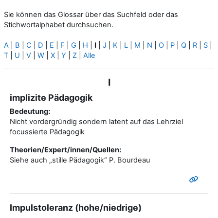
Sie können das Glossar über das Suchfeld oder das
Stichwortalphabet durchsuchen.
A
|
B
|
C
|
D
|
E
|
F
|
G
|
H
|
I
|
J
|
K
|
L
|
M
|
N
|
O
|
P
|
Q
|
R
|
S
|
T
|
U
|
V
|
W
|
X
|
Y
|
Z
|
Alle
I
implizite Pädagogik
Bedeutung:
Nicht vordergründig sondern latent auf das Lehrziel
focussierte Pädagogik
Theorien/Expert/innen/Quellen:
Siehe auch „stille Pädagogik“ P. Bourdeau
Impulstoleranz (hohe/niedrige)