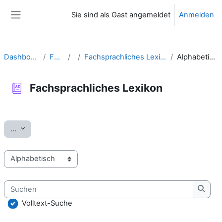
Zum Hauptinhalt
Sie sind als Gast angemeldet
Anmelden
Website-Übersicht
Dashboard
Fälle
Fachsprachliches Lexikon
Alphabetisch
Fachsprachliches Lexikon
Abschlussbedingungen
Einträge exportieren
...
Sie können das Glossar über das Suchfeld oder das Stichworta
Suchen
Such
Volltext-Suche