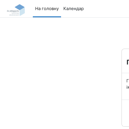
Перейти до головного вмісту
На головну
Календар
Г
і