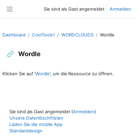
Zum Hauptinhalt
Sie sind als Gast angemeldet
Anmelden
Website-Übersicht
Dashboard
CoolTools1
WORDCLOUDS
Wordle
Wordle
Abschlussbedingungen
Klicken Sie auf '
Wordle
', um die Ressource zu öffnen.
Sie sind als Gast angemeldet (
Anmelden
)
Unsere Datenlöschfristen
Laden Sie die mobile App
Standarddesign