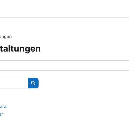
tungen
taltungen
Kurse suchen
ara
er