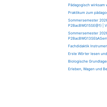
Pädagogisch wirksam 
Praktikum zum pädago
Sommersemester 2026 I
P2BacBWG15SE@1) | Ve
Sommersemester 2026 S
P2BacBWG13SEbASem
Fachdidaktik Instrume
Erste Wörter lesen und
Biologische Grundlag
Erleben, Wagen und B