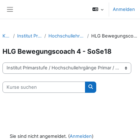
Zum Hauptinhalt
Anmelden
Website-Übersicht
Kurse
Institut Primarstufe
Hochschullehrgänge Primar
HLG Bewegungscoach 4 - SoSe18
HLG Bewegungscoach 4 - SoSe18
Kursbereiche
Kurse suchen
Kurse suchen
Sie sind nicht angemeldet. (
Anmelden
)