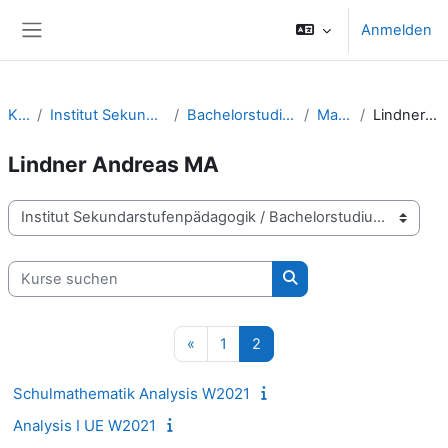
Zum Hauptinhalt
Anmelden
Website-Übersicht
Kurse
Institut Sekundarstufenpädagogik
Bachelorstudium Sekundarstufe
Mathematik
Lindner Andreas MA
Lindner Andreas MA
Kursbereiche
Kurse suchen
Kurse suchen
Vorherige Seite
Seite 1
Seite 2
«
1
2
Schulmathematik Analysis W2021
Analysis I UE W2021