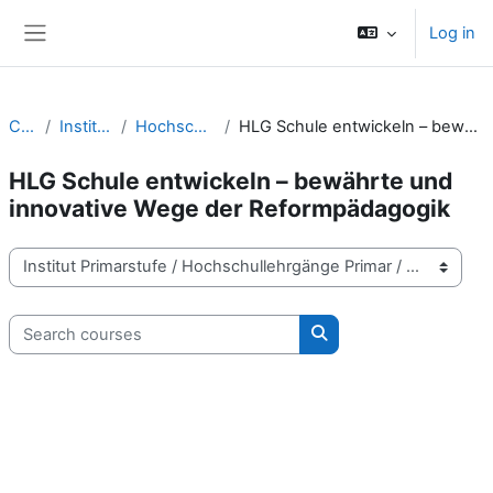
Skip to main content
Log in
Side panel
Courses
Institut Primarstufe
Hochschullehrgänge Primar
HLG Schule entwickeln – bewährte und innovative Wege der Reformpädagogik
HLG Schule entwickeln – bewährte und
innovative Wege der Reformpädagogik
Course categories
Search courses
Search courses