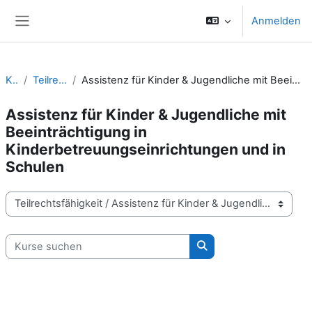
Zum Hauptinhalt
Anmelden
Website-Übersicht
Kurse
Teilrechtsfähigkeit
Assistenz für Kinder & Jugendliche mit Beeinträchtigung in Kinderbetreuungseinrichtungen und in Schulen
Assistenz für Kinder & Jugendliche mit
Beeinträchtigung in
Kinderbetreuungseinrichtungen und in
Schulen
Kursbereiche
Kurse suchen
Kurse suchen