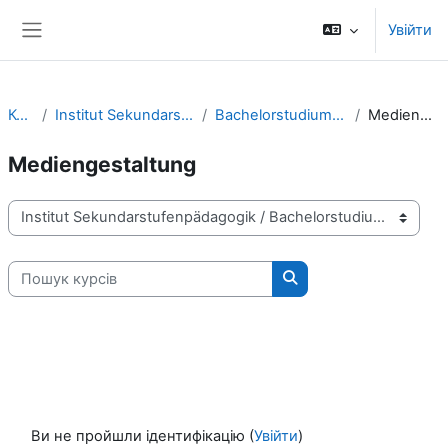
Перейти до головного вмісту
Увійти
Бокова панель
Курси
Institut Sekundarstufenpädagogik
Bachelorstudium Sekundarstufe
Mediengestaltung
Mediengestaltung
Категорії курсів
Пошук курсів
Пошук курсів
Ви не пройшли ідентифікацію (
Увійти
)