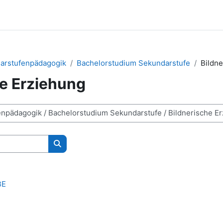
darstufenpädagogik
Bachelorstudium Sekundarstufe
Bildne
he Erziehung
Kurse suchen
BE