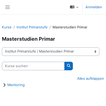
Zum Hauptinhalt
Anmelden
Website-Übersicht
Kurse
Institut Primarstufe
Masterstudien Primar
Masterstudien Primar
Kursbereiche
Kurse suchen
Kurse suchen
Alles aufklappen
Mentoring